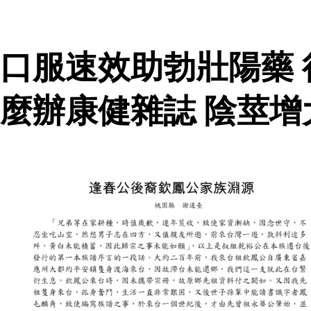
口服速效助勃壯陽藥
麼辦康健雜誌 陰莖增