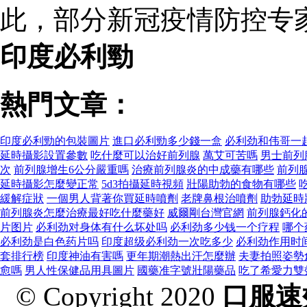
此，部分新冠疫情防控专
印度必利勁
熱門文章：
印度必利勁的包裝圖片
進口必利勁多少錢一盒
必利劲和伟哥一
延時攝影設置參數
吃什麼可以治好前列腺
萬艾可苦嗎
男士前列
次
前列腺增生6公分嚴重嗎
治療前列腺炎的中成藥有哪些
前列腺
延時攝影怎麼變正常
5d3拍攝延時視頻
壯陽助勃的食物有哪些
緩解症狀
一個男人背著你買延時噴劑
老牌鼻根治噴劑
助勃延時
前列腺炎怎麼治療最好吃什麼藥好
威爾剛台灣官網
前列腺鈣化
片图片
必利劲对身体有什么坏处吗
必利劲多少钱一个疗程
哪个
必利劲是白色药片吗
印度超级必利劲一次吃多少
必利劲作用时
套排行榜
印度神油有害嗎
更年期潮熱出汗怎麼辦
夫妻拍照姿勢
愈嗎
男人性保健品用具圖片
國藥准字號壯陽藥品
吃了希愛力雙
© Copyright 2020
口服速