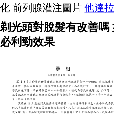
化 前列腺灌注圖片
他達
剃光頭對脫髮有改善嗎
必利勁效果