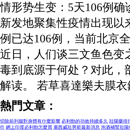
情形势生变：5天106例
新发地聚集性疫情出现以
例已达106例，当前北京
近日，人们谈三文鱼色变
毒到底源于何处？对此，
解读。 若草喜達樂夫膜
熱門文章：
切除前列腺對身體有什麼影響
必利勁的功效持續多久
壯陽藥排
巾
網上印度必利勁怎麼買
廣西威壯男籃最新消息
泡酒補腎壯陽