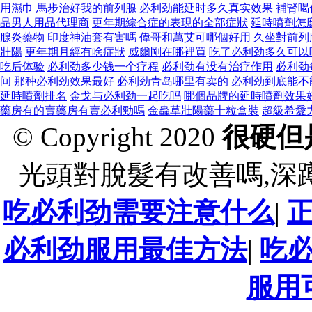
用濕巾
馬步治好我的前列腺
必利劲能延时多久真实效果
補腎喝
品男人用品代理商
更年期綜合症的表現的全部症狀
延時噴劑怎
腺炎藥物
印度神油套有害嗎
偉哥和萬艾可哪個好用
久坐對前列
壯陽
更年期月經有啥症狀
威爾剛在哪裡買
吃了必利劲多久可以
吃后体验
必利劲多少钱一个疗程
必利劲有没有治疗作用
必利劲
间
那种必利劲效果最好
必利劲青岛哪里有卖的
必利劲到底能不
延時噴劑排名
金戈与必利劲一起吃吗
哪個品牌的延時噴劑效果
藥房有的賣藥房有賣必利勁嗎
金蟲草壯陽藥十粒盒裝
超級希愛
© Copyright 2020
很硬但
光頭對脫髮有改善嗎,深
吃必利劲需要注意什么
|
必利劲服用最佳方法
|
吃
服用