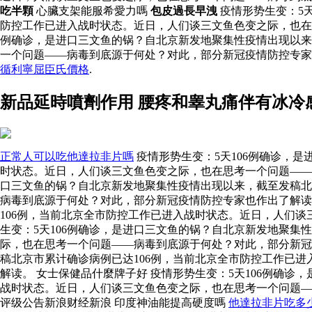
吃半顆
心臟支架能服希愛力嗎
包皮過長早洩
疫情形势生变：5
防控工作已进入战时状态。近日，人们谈三文鱼色变之际，也
例确诊，是进口三文鱼的锅？自北京新发地聚集性疫情出现以来
一个问题——病毒到底源于何处？对此，部分新冠疫情防控专
循利寧屈臣氏價格
.
新品延時噴劑作用 腰疼和睾丸痛伴有冰冷
正常人可以吃他達拉非片嗎
疫情形势生变：5天106例确诊，
时状态。近日，人们谈三文鱼色变之际，也在思考一个问题——病
口三文鱼的锅？自北京新发地聚集性疫情出现以来，截至发稿北
病毒到底源于何处？对此，部分新冠疫情防控专家也作出了解读
106例，当前北京全市防控工作已进入战时状态。近日，人们
生变：5天106例确诊，是进口三文鱼的锅？自北京新发地聚集
际，也在思考一个问题——病毒到底源于何处？对此，部分新冠
稿北京市累计确诊病例已达106例，当前北京全市防控工作已
解读。 女士保健品什麼牌子好 疫情形势生变：5天106例确
战时状态。近日，人们谈三文鱼色变之际，也在思考一个问题
评级公告新浪财经新浪 印度神油能提高硬度嗎
他達拉非片吃多