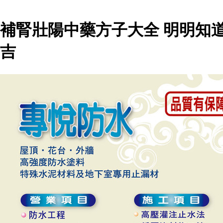
補腎壯陽中藥方子大全 明明知
吉