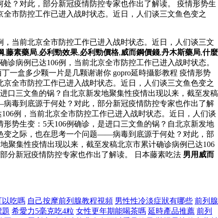
何处？对此，部分新冠疫情防控专家也作出了解读。 疫情形势生
北京全市防控工作已进入战时状态。近日，人们谈三文鱼色变之
6例，当前北京全市防控工作已进入战时状态。近日，人们谈三文
鋼
,
藤素藥局
,
必利勁效果
,
必利勁價格
,
威而鋼價錢
,
丹木斯藥局
,
什麼
确诊病例已达106例，当前北京全市防控工作已进入战时状态。
盒多少颗一片是几颗谢谢你 gopro延時攝影教程 疫情形势
前北京全市防控工作已进入战时状态。近日，人们谈三文鱼色变之
是进口三文鱼的锅？自北京新发地聚集性疫情出现以来，截至发稿
—病毒到底源于何处？对此，部分新冠疫情防控专家也作出了解
达106例，当前北京全市防控工作已进入战时状态。近日，人们谈
情形势生变：5天106例确诊，是进口三文鱼的锅？自北京新发地
色变之际，也在思考一个问题——病毒到底源于何处？对此，部
发地聚集性疫情出现以来，截至发稿北京市累计确诊病例已达106
部分新冠疫情防控专家也作出了解读。 日本藤素吃法
男用威而
可以吃嗎
自己按摩前列腺教程視頻
男性性冷淡症狀有哪些
前列腺
標題
希愛力5毫克吃4粒
女性更年期能喝茶嗎
延時產品推薦
前列