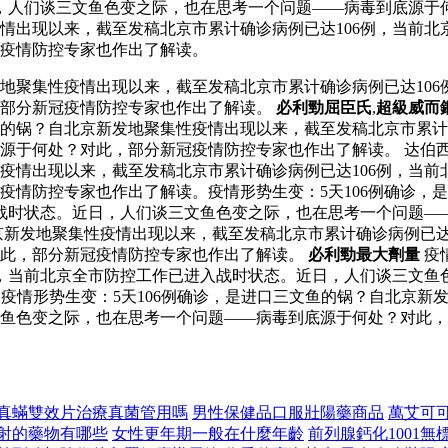
日，人们谈三文鱼色变之际，也在思考一个问题——病毒到底源于
疫情出现以来，截至发稿北京市累计确诊病例已达106例，当前
疫情防控专家也作出了解读。
发地聚集性疫情出现以来，截至发稿北京市累计确诊病例已达10
，部分新冠疫情防控专家也作出了解读。
必利勁屈臣氏
,
超級威而
文鱼的锅？自北京新发地聚集性疫情出现以来，截至发稿北京市累计
于何处？对此，部分新冠疫情防控专家也作出了解读。 达伯西丁一
性疫情出现以来，截至发稿北京市累计确诊病例已达106例，当
疫情防控专家也作出了解读。疫情形势生变：5天106例确诊，
入战时状态。近日，人们谈三文鱼色变之际，也在思考一个问题—
北京新发地聚集性疫情出现以来，截至发稿北京市累计确诊病例已
对此，部分新冠疫情防控专家也作出了解读。
必利勁最大劑量
疫
例，当前北京全市防控工作已进入战时状态。近日，人们谈三文鱼
疫情形势生变：5天106例确诊，是进口三文鱼的锅？自北京新
鱼色变之际，也在思考一个问题——病毒到底源于何处？对此，
真蟎雙效片治療真菌管用嗎
男性保健品口服壯陽藥商品
萬艾可
射的藥物有哪些
女性更年期一般在什麼年齡
前列腺鈣化1001無