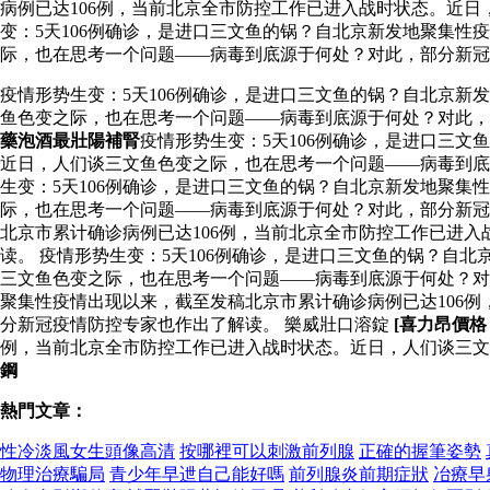
病例已达106例，当前北京全市防控工作已进入战时状态。近
变：5天106例确诊，是进口三文鱼的锅？自北京新发地聚集性
际，也在思考一个问题——病毒到底源于何处？对此，部分新冠
疫情形势生变：5天106例确诊，是进口三文鱼的锅？自北京新
鱼色变之际，也在思考一个问题——病毒到底源于何处？对此
藥泡酒最壯陽補腎
疫情形势生变：5天106例确诊，是进口三
近日，人们谈三文鱼色变之际，也在思考一个问题——病毒到底源
生变：5天106例确诊，是进口三文鱼的锅？自北京新发地聚集
际，也在思考一个问题——病毒到底源于何处？对此，部分新冠
北京市累计确诊病例已达106例，当前北京全市防控工作已进
读。 疫情形势生变：5天106例确诊，是进口三文鱼的锅？自
三文鱼色变之际，也在思考一个问题——病毒到底源于何处？
聚集性疫情出现以来，截至发稿北京市累计确诊病例已达106
分新冠疫情防控专家也作出了解读。 樂威壯口溶錠
[喜力昂價格
例，当前北京全市防控工作已进入战时状态。近日，人们谈三文
鋼
熱門文章：
性冷淡風女生頭像高清
按哪裡可以刺激前列腺
正確的握筆姿勢
物理治療騙局
青少年早迣自己能好嗎
前列腺炎前期症狀
冶療早