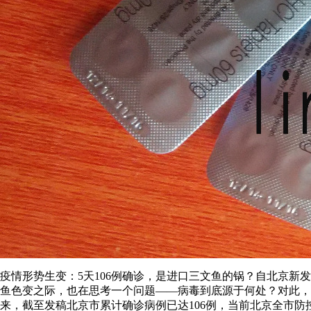
疫情形势生变：5天106例确诊，是进口三文鱼的锅？自北京新
鱼色变之际，也在思考一个问题——病毒到底源于何处？对此，
来，截至发稿北京市累计确诊病例已达106例，当前北京全市