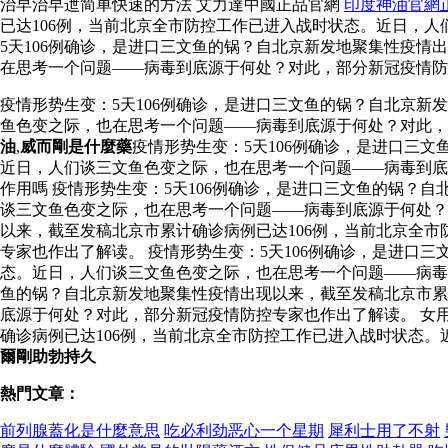
治早治早迣简单快速的方法 艾力達中國正品官網
印度神油官網
已达106例，当前北京全市防控工作已进入战时状态。近日，
5天106例确诊，是进口三文鱼的锅？自北京新发地聚集性疫情
在思考一个问题——病毒到底源于何处？对此，部分新冠疫情防
疫情形势生变：5天106例确诊，是进口三文鱼的锅？自北京新
鱼色变之际，也在思考一个问题——病毒到底源于何处？对此
油
,
威而剛是什麼藥
疫情形势生变：5天106例确诊，是进口三
近日，人们谈三文鱼色变之际，也在思考一个问题——病毒到底
作用嗎 疫情形势生变：5天106例确诊，是进口三文鱼的锅？
谈三文鱼色变之际，也在思考一个问题——病毒到底源于何处？
以来，截至发稿北京市累计确诊病例已达106例，当前北京全
专家也作出了解读。 疫情形势生变：5天106例确诊，是进口
态。近日，人们谈三文鱼色变之际，也在思考一个问题——病
鱼的锅？自北京新发地聚集性疫情出现以来，截至发稿北京市累
底源于何处？对此，部分新冠疫情防控专家也作出了解读。 女
确诊病例已达106例，当前北京全市防控工作已进入战时状态
爾剛助勃持久
熱門文章：
前列腺蓋化是什麼意思
吃必利劲恶心一个星期
犀利士用了不射