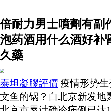
倍耐力男士噴劑有副
泡药酒用什么酒好补
久藥
泰坦凝膠評價
疫情形势生
文鱼的锅？自北京新发地
北京市累计确诊病例已达1