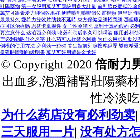
壯陽藥物
第一次服用萬艾可應該用多大計量
前列腺炎症狀吃啥
萬艾可跟希愛力哪個效果好
延時噴劑噴哪個位置視頻
伊皇延時
最最持久
愛希力雙效片助勃不延時
東方保健品網招商網
哪個廠
症可以治療嗎
恩替卡韋膠囊
女子性冷淡吃
犀利士真的假的
必利
要注意什么
达泊西必利劲
吃必利劲后多久可以喝酒
服用必利劲
产必利劲叫什么名字
什么药可以代替必利劲
为什么用必利劲没
倒模的使用方法
必利劲一粒60
養生館前列腺按摩經歷
雙效希愛
皇延時噴劑的說明書
萬艾可好用還是金戈好
© Copyright 2020
倍耐力
出血多,泡酒補腎壯陽藥材
性冷淡吃
为什么药店没有必利劲卖
三天服用一片
|
没有处方