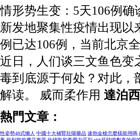
情形势生变：5天106例
新发地聚集性疫情出现以
例已达106例，当前北京
近日，人们谈三文鱼色变
毒到底源于何处？对此，
解读。 威而柔作用
達泊
熱門文章：
性姿勢48式懶人
中國十大補腎壯陽藥品
速勃金槍怎麼樣能用嗎
養
前列腺按摩店東莞
欣煒歌和希愛力區別
nbb延時噴劑真的假