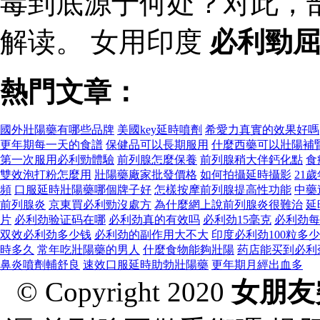
毒到底源于何处？对此，
解读。 女用印度
必利勁
熱門文章：
國外壯陽藥有哪些品牌
美國key延時噴劑
希愛力真實的效果好嗎
更年期每一天的食譜
保健品可以長期服用
什麼西藥可以壯陽補
第一次服用必利勁體驗
前列腺怎麼保養
前列腺稍大伴鈣化點
食
雙效泡打粉怎麼用
壯陽藥廠家批發價格
如何拍攝延時攝影
21
頻
口服延時壯陽藥哪個牌子好
怎樣按摩前列腺提高性功能
中藥
前列腺炎
京東買必利勁沒處方
為什麼網上說前列腺炎很難治
延
片
必利劲验证码在哪
必利劲真的有效吗
必利劲15毫克
必利劲每
双效必利劲多少钱
必利劲的副作用大不大
印度必利劲100粒多
時多久
常年吃壯陽藥的男人
什麼食物能夠壯陽
药店能买到必利
鼻炎噴劑輔舒良
速效口服延時助勃壯陽藥
更年期月經出血多
© Copyright 2020
女朋友