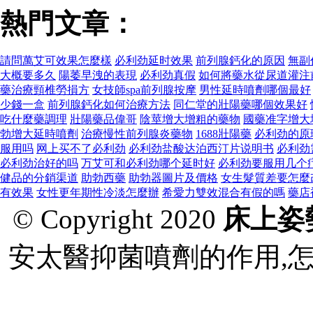
熱門文章：
請問萬艾可效果怎麼樣
必利劲延时效果
前列腺鈣化的原因
無副
大概要多久
陽萎早洩的表現
必利劲真假
如何將藥水從尿道灌注
藥治療頸椎勞損方
女技師spa前列腺按摩
男性延時噴劑哪個最好
少錢一盒
前列腺鈣化如何治療方法
同仁堂的壯陽藥哪個效果好
吃什麼藥調理
壯陽藥品偉哥
陰莖增大增粗的藥物
國藥准字增大
勃增大延時噴劑
治療慢性前列腺炎藥物
1688壯陽藥
必利劲的原
服用吗
网上买不了必利劲
必利劲盐酸达泊西汀片说明书
必利劲
必利劲治好的吗
万艾可和必利劲哪个延时好
必利劲要服用几个
健品的分銷渠道
助勃西藥
助勃器圖片及價格
女生髮質差要怎麼
有效果
女性更年期性冷淡怎麼辦
希愛力雙效混合有假的嗎
藥店
© Copyright 2020
床上姿
安太醫抑菌噴劑的作用,