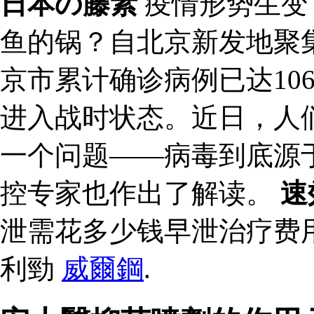
日本の藤素
疫情形势生变：
鱼的锅？自北京新发地聚
京市累计确诊病例已达10
进入战时状态。近日，人
一个问题——病毒到底源
控专家也作出了解读。
速
泄需花多少钱早泄治疗费
利勁
威爾鋼
.