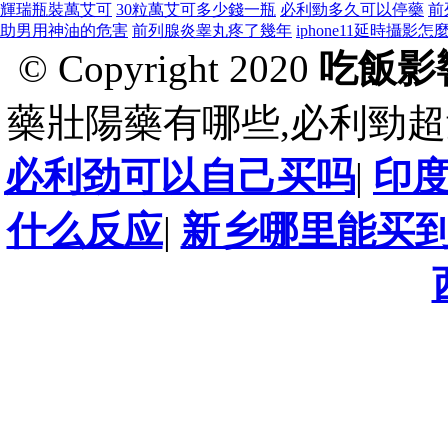
輝瑞瓶裝萬艾可
30粒萬艾可多少錢一瓶
必利勁多久可以停藥
前
助男用神油的危害
前列腺炎睾丸疼了幾年
iphone11延時攝影怎
© Copyright 2020
吃飯影
藥壯陽藥有哪些,必利勁超
必利劲可以自己买吗
|
印
什么反应
|
新乡哪里能买