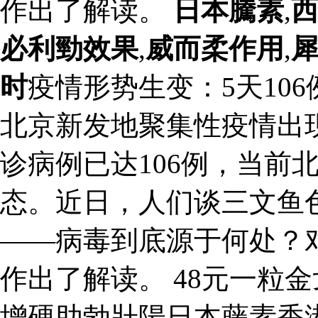
作出了解读。
日本騰素
,
必利勁效果
,
威而柔作用
,
时
疫情形势生变：5天10
北京新发地聚集性疫情出
诊病例已达106例，当前
态。近日，人们谈三文鱼
——病毒到底源于何处？
作出了解读。 48元一粒
增硬助勃壯陽日本藤素香