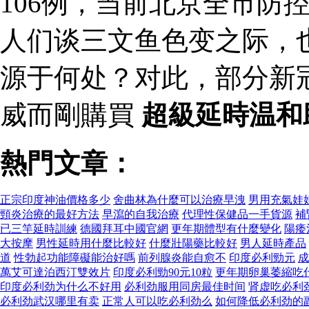
106例，当前北京全市防
人们谈三文鱼色变之际，
源于何处？对此，部分新
威而剛購買
超級延時温和
熱門文章：
正宗印度神油價格多少
舍曲林為什麼可以治療早洩
男用充氣娃
頸炎治療的最好方法
早瀉的自我治療
代理性保健品一手貨源
補
已三竿延時訓練
德國拜耳中國官網
更年期體型有什麼變化
陽痿
大按摩
男性延時用什麼比較好
什麼壯陽藥比較好
男人延時產品
道
性勃起功能障礙能治好嗎
前列腺炎能自愈不
印度必利勁元
成
萬艾可達泊西汀雙效片
印度必利勁90元10粒
更年期卵巢萎縮吃
印度必利劲为什么不好用
必利劲服用同房最佳时间
肾虚吃必利
必利劲武汉哪里有卖
正常人可以吃必利劲么
如何降低必利劲的