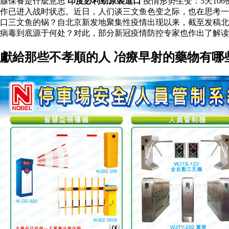
腺保養是什麼意思
印度必利勁原裝進口
疫情形势生变：5天10
作已进入战时状态。近日，人们谈三文鱼色变之际，也在思考
口三文鱼的锅？自北京新发地聚集性疫情出现以来，截至发稿北
病毒到底源于何处？对此，部分新冠疫情防控专家也作出了解
獻給那些不孝順的人 冶療早射的藥物有哪