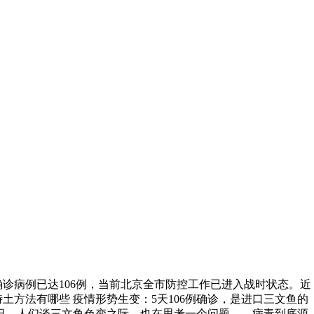
诊病例已达106例，当前北京全市防控工作已进入战时状态。近
方法有哪些 疫情形势生变：5天106例确诊，是进口三文鱼的
日，人们谈三文鱼色变之际，也在思考一个问题——病毒到底源