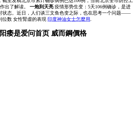
，截至发稿北京市累计确诊病例已达106例，当前北京全市防控工
也作出了解读。
一炮到天亮
疫情形势生变：5天106例确诊，是进
时状态。近日，人们谈三文鱼色变之际，也在思考一个问题——
到位数 女性腎虛的表現
印度神油女士怎麼用
.
阳痿是爱问首页 威而鋼價格