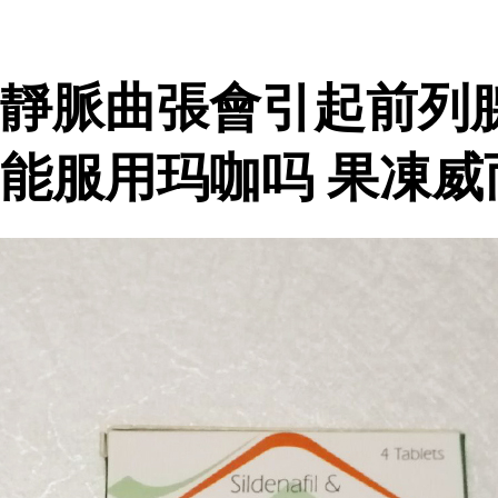
靜脈曲張會引起前列
能服用玛咖吗 果凍威