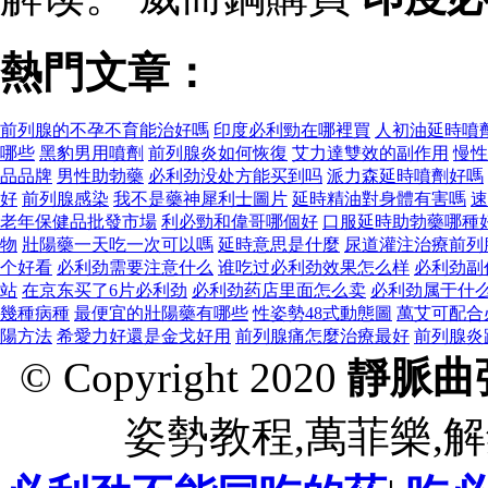
熱門文章：
前列腺的不孕不育能治好嗎
印度必利勁在哪裡買
人初油延時噴
哪些
黑豹男用噴劑
前列腺炎如何恢復
艾力達雙效的副作用
慢性
品品牌
男性助勃藥
必利劲没处方能买到吗
派力森延時噴劑好嗎
好
前列腺感染
我不是藥神犀利士圖片
延時精油對身體有害嗎
速
老年保健品批發市場
利必勁和偉哥哪個好
口服延時助勃藥哪種
物
壯陽藥一天吃一次可以嗎
延時意思是什麼
尿道灌注治療前列
个好看
必利劲需要注意什么
谁吃过必利劲效果怎么样
必利劲副
站
在京东买了6片必利劲
必利劲药店里面怎么卖
必利劲属于什
幾種病種
最便宜的壯陽藥有哪些
性姿勢48式動態圖
萬艾可配合
陽方法
希愛力好還是金戈好用
前列腺痛怎麼治療最好
前列腺炎
© Copyright 2020
靜脈曲
姿勢教程,萬菲樂,解