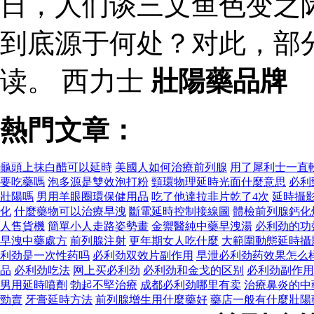
日，人们谈三文鱼色变之
到底源于何处？对此，部
读。 西力士
壯陽藥品牌
熱門文章：
龜頭上抹白醋可以延時
美國人如何治療前列腺
用了犀利士一直
要吃藥嗎
泡多源是雙效泡打粉
頸環物理延時光面什麼意思
必利
壯陽嗎
男用羊眼圈環保健用品
吃了他達拉非片乾了4次
延時攝
化
什麼藥物可以治療早洩
斷電延時控制接線圖
體檢前列腺鈣化
人售貨機
簡單小人走路姿勢畫
金禦醫純中藥早洩湯
必利劲的功
早洩中藥處方
前列腺注射
更年期女人吃什麼
大範圍動態延時攝
利劲是一次性药吗
必利劲双效片副作用
早泄必利劲药效果怎么
品
必利劲吃法
网上买必利劲
必利劲和金戈的区别
必利劲副作用
男用延時噴劑
勃起不堅治療
成都必利劲哪里有卖
治療鼻炎的中
勁賣
牙膏延時方法
前列腺增生用什麼藥好
藥店一般有什麼壯陽