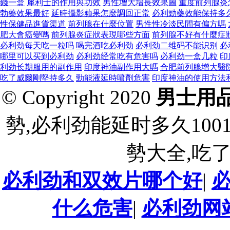
錢一盒
犀利士的作用與功效
男性增大增長效果圖
重度前列腺炎
勃藥效果最好
延時攝影蘋果怎麼調回正常
必利勁藥效能保持多
性保健品進貨渠道
前列腺在什麼位置
男性性冷淡民間有偏方嗎
肥大會癌變嗎
前列腺炎症狀表現哪些方面
前列腺不好有什麼症
必利劲每天吃一粒吗
喝完酒吃必利劲
必利劲二维码不能识别
必
哪里可以买到必利劲
必利劲经常吃有危害吗
必利劲一盒几粒
印
利劲长期服用的副作用
印度神油副作用大嗎
合肥前列腺增大醫
吃了威爾剛堅持多久
勁能液延時噴劑危害
印度神油的使用方法
© Copyright 2020
男士用
勢,必利劲能延时多久10
勢大全,吃
必利劲和双效片哪个好
|
什么危害
|
必利劲网