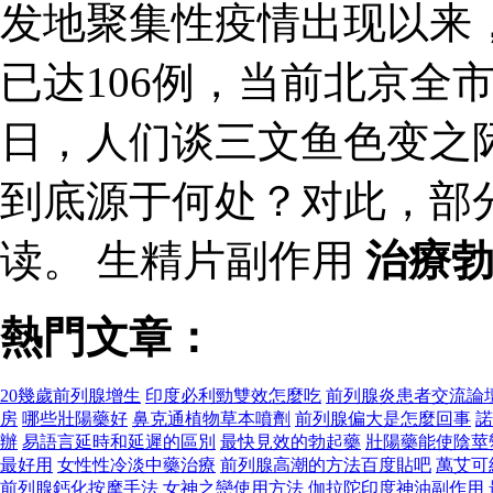
发地聚集性疫情出现以来
已达106例，当前北京全
日，人们谈三文鱼色变之
到底源于何处？对此，部
读。 生精片副作用
治療
熱門文章：
20幾歲前列腺增生
印度必利勁雙效怎麼吃
前列腺炎患者交流論
房
哪些壯陽藥好
鼻克通植物草本噴劑
前列腺偏大是怎麼回事
諾
辦
易語言延時和延遲的區別
最快見效的勃起藥
壯陽藥能使陰莖
最好用
女性性冷淡中藥治療
前列腺高潮的方法百度貼吧
萬艾可
前列腺鈣化按摩手法
女神之戀使用方法
伽拉陀印度神油副作用