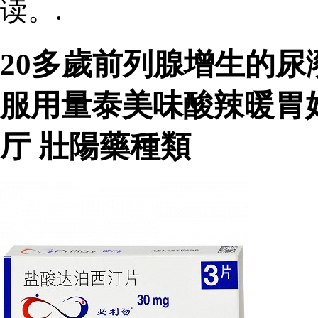
读。.
20多歲前列腺增生的尿
服用量泰美味酸辣暖胃
厅 壯陽藥種類