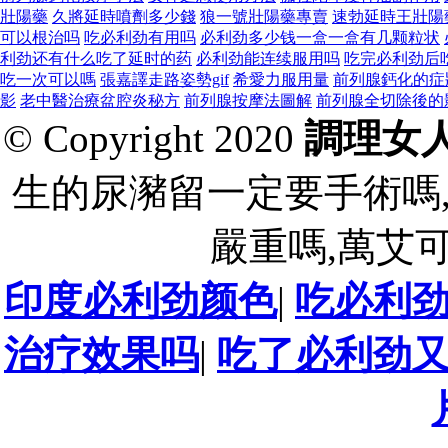
壯陽藥
久將延時噴劑多少錢
狼一號壯陽藥專賣
速勃延時王壯陽
可以根治吗
吃必利劲有用吗
必利劲多少钱一盒一盒有几颗粒状
利劲还有什么吃了延时的药
必利劲能连续服用吗
吃完必利劲后
吃一次可以嗎
張嘉譯走路姿勢gif
希愛力服用量
前列腺鈣化的症
影
老中醫治療盆腔炎秘方
前列腺按摩法圖解
前列腺全切除後的
© Copyright 2020
調理女
生的尿瀦留一定要手術嗎
嚴重嗎,萬艾可1
印度必利劲颜色
|
吃必利
治疗效果吗
|
吃了必利劲