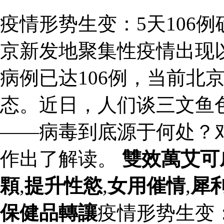
疫情形势生变：5天106
京新发地聚集性疫情出现
病例已达106例，当前北
态。近日，人们谈三文鱼
——病毒到底源于何处？
作出了解读。
雙效萬艾可
顆
,
提升性慾
,
女用催情
,
犀
保健品轉讓
疫情形势生变：