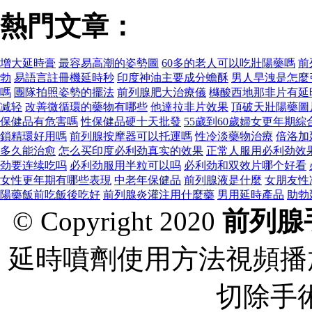
熱門文章：
增大延時膏
最容易高潮的姿勢圖
60多的老人可以吃壯陽藥嗎
前
勃
易語言註冊機延時秒
印度神油主要成分蟾酥
男人早洩是怎麼
嗎
團隊拍照姿勢的擺法
前列腺肥大治療儀
櫞酸西地那非片有延
减轻
改善微循環的藥物有哪些
他達拉非片效果
頂破天壯陽藥圖
保健品有危害嗎
性保健品硬十天批發
55歲到60歲婦女更年期
鎖精環好用嗎
前列腺按摩器可以托運嗎
性冷淡藥物治療
倍洛加
多久能治愈
怎么买印度必利劲真实的效果
正常人服用必利劲效
劲要连续吃吗
必利劲服用半粒可以吗
必利劲和双效片哪个好看
女性更年期有哪些表現
中老年保健品
前列腺液是什麼
女朋友性
陽藥飯前吃飯後吃好
前列腺炎灌注用什麼藥
男用延時產品
助勃
© Copyright 2020
前列腺
延時噴劑使用方法視頻播
切除手