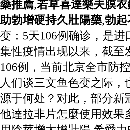
藥推薦
,
若草喜達樂夫膜衣
助勃增硬持久壯陽藥
,
勃起
变：5天106例确诊，是
集性疫情出现以来，截至
106例，当前北京全市防
人们谈三文鱼色变之际，
源于何处？对此，部分新
他達拉非片怎麼使用效果
用陰莖增大增壯陽 希愛力5