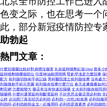
北京全市防控工作已进入
色变之际，也在思考一个
此，部分新冠疫情防控专
助勃起
熱門文章：
什麼壯陽藥比較好對身體沒傷害
丸奈延時噴劑紅裝10ml
賣多少
延時噴劑噴哪個部位
印度神油能潤滑嗎
腎虧早洩是怎麼回事
保
配方
前列腺切除術手術記錄
男科醫院護士前列腺按摩
沒有處方
列腺微創手術示意圖
前列腺炎按摩什麼穴位
春天皮膚瘙癢如何
劑官網
怎麼能變大
藥店有沒有快速壯陽藥
丈夫前列腺炎能同房
陽藥嗎
什麼叫通電延時和斷電延時
不好意思去藥店買必利勁
非
么样
达泊西汀真实经历必利劲
必利劲一次吃2粒效果
必利劲服
利劲吗
必利劲能和金戈一起服用吗
必利劲是激素类
必利劲能吃