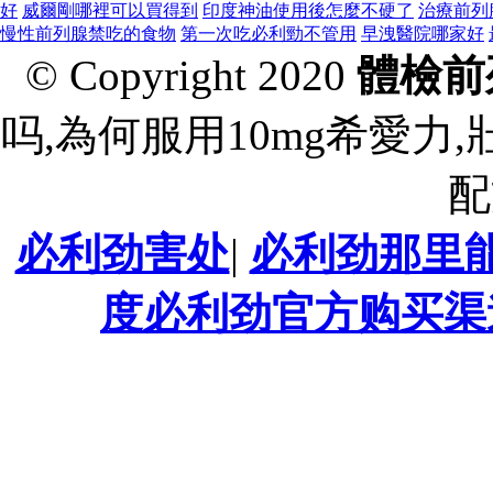
好
威爾剛哪裡可以買得到
印度神油使用後怎麼不硬了
治療前列
慢性前列腺禁吃的食物
第一次吃必利勁不管用
早洩醫院哪家好
© Copyright 2020
體檢前
吗,為何服用10mg希愛力
配
必利劲害处
|
必利劲那里
度必利劲官方购买渠