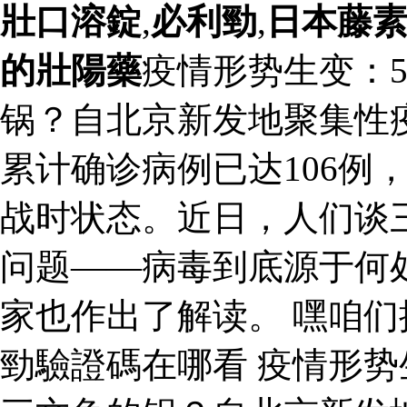
壯口溶錠
,
必利勁
,
日本藤
的壯陽藥
疫情形势生变：5
锅？自北京新发地聚集性
累计确诊病例已达106例
战时状态。近日，人们谈
问题——病毒到底源于何
家也作出了解读。 嘿咱们
勁驗證碼在哪看 疫情形势