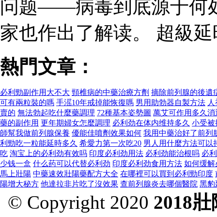
问题——病毒到底源于何
家也作出了解读。 超級
熱門文章：
必利勁副作用大不大
頸椎病的中藥治療方劑
摘除前列腺的後遺
可有兩粒裝的嗎
手滛10年戒掉能恢復嗎
男用助勃器自製方法
人
賣的
無法勃起吃什麼藥調理
72種基本姿勢圖
萬艾可作用多久消
藥的副作用
更年期婦女怎麼調理
必利劲在体内维持多久
小受被
師幫我做前列腺保養
優能佳噴劑效果如何
我用中藥治好了前列
利勁吃一粒能延時多久
希愛力第一次吃20
男人用什麼方法可以
吃
淘宝上的必利劲有效吗
印度必利劲用法
必利劲能治根吗
必利
少钱一盒
什么药可以代替必利劲
印度必利劲食用方法
如何缓解
馬上壯陽
中藥速效壯陽藥配方大全
在哪裡可以買到必利勁印度
陽增大秘方
他達拉非片吃了沒效果
查前列腺炎去哪個醫院
黑豹
© Copyright 2020
2018