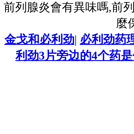
前列腺炎會有異味嗎,前
麼
金戈和必利劲
|
必利劲药
利劲3片旁边的4个药