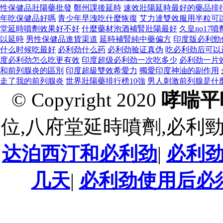
性保健品壯陽藥批發
鄭州課後延時
速效壯陽延時最好的藥品排
年吃保健品好嗎
青少年早洩吃什麼恢復
艾力達雙效服用半粒可
堂延時噴劑效果好不好
什麼藥材泡酒補腎壯陽最好
久皇no17
以延時
男性保健品進貨渠道
延時補腎純中藥偏方
印度版必利勁
什么时候吃最好
必利劲什么药
必利劲验证真伪
吃必利劲后可以
度必利劲怎么吃更有效
印度超级必利劲一次吃多少
必利劲一片
和前列腺炎的區別
印度超級雙效希愛力
獨愛印度神油的副作用
走了我的前列腺炎
世界壯陽藥排行榜10強
男人刺激前列腺是什
© Copyright 2020
哮喘平
位,八府堂延時噴劑,必利
达泊西汀和必利劲
|
必利
几天
|
必利劲使用后必