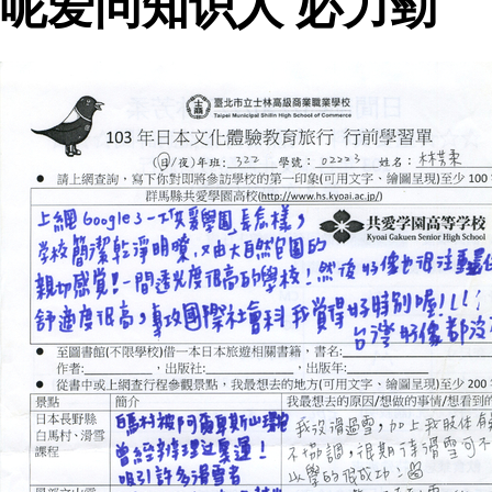
呢爱问知识人 必力勁