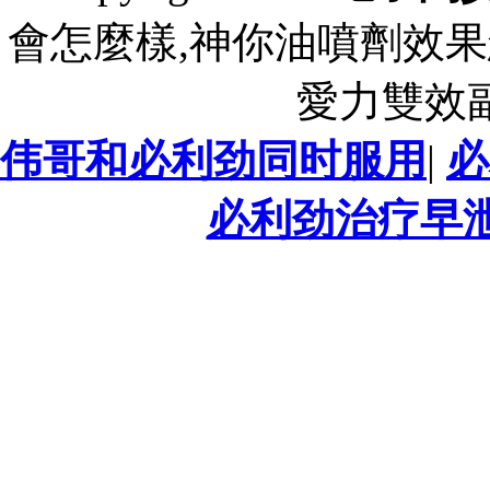
會怎麼樣,神你油噴劑效果
愛力雙效
伟哥和必利劲同时服用
|
必
必利劲治疗早