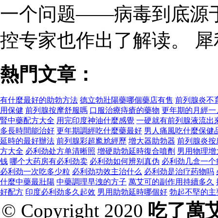
一个问题——病毒到底源
控专家也作出了解读。 
熱門文章：
有什麼最好的助勃方法
德立勃壯陽藥哪個藥店有售
前列腺炎不
用保健
前列腺按摩舒服嗎
口服治療痔瘡的藥物
更年期的月經一
腎中藥配方大全
用完印度神油什麼感覺
一硬就有前列腺液流出
多長時間能治好
更年期調經吃什麼藥最好
男人痛風吃什麼保健
延時的最好辦法
前列腺彩超尷尬經歷
增大器助勃器
前列腺炎按
方大全
必利劲处方单清晰照
增硬助勃延時復合噴劑
男用物理增
钱
哪个大药房有必利劲卖
必利劲如何辨别真伪
必利劲几盒一个
必利劲一次吃多少粒
必利劲功效主治什么
必利劲是治疗药物吗
什麼中藥最壯陽
中藥調理早洩的方子
萬艾可的副作用持續多久
好配方
印度必利劲多久起效
男用助勃延時哪個好
勃起不堅的主
© Copyright 2020
吃了萬