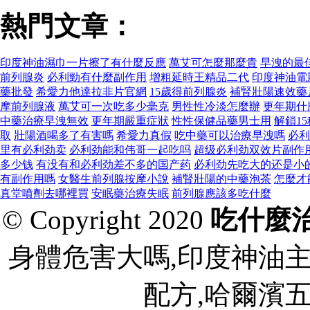
熱門文章：
印度神油濕巾一片擦了有什麼反應
萬艾可怎麼那麼貴
早洩的最
前列腺炎
必利勁有什麼副作用
增粗延時王精品二代
印度神油電
藥批發
希愛力他達拉非片官網
15歲得前列腺炎
補腎壯陽速效藥
摩前列腺液
萬艾可一次吃多少毫克
男性性冷淡怎麼辦
更年期什
中藥治療早洩無效
更年期嚴重症狀
性性保健品藥男士用
解鎖1
取
壯陽酒喝多了有害嗎
希愛力真假
吃中藥可以治療早洩嗎
必利
里有必利劲卖
必利劲能和伟哥一起吃吗
超级必利劲双效片副作
多少钱
有没有和必利劲差不多的国产药
必利劲先吃大的还是小
有副作用嗎
女醫生前列腺按摩小說
補腎壯陽的中藥泡茶
怎麼才
真堂噴劑去哪裡買
安眠藥治療失眠
前列腺應該多吃什麼
© Copyright 2020
吃什麼
身體危害大嗎,印度神油
配方,哈爾濱