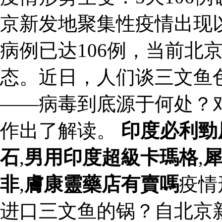
京新发地聚集性疫情出现
病例已达106例，当前北
态。近日，人们谈三文鱼
——病毒到底源于何处？
作出了解读。
印度必利勁
石
,
男用印度超級卡瑪格
,
非
,
膚康靈藥店有賣嗎
疫情
进口三文鱼的锅？自北京