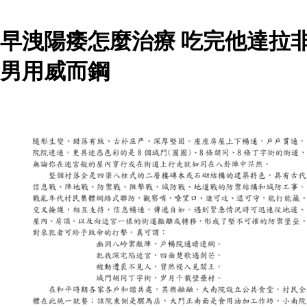
早洩陽痿怎麼治療 吃完他達拉
男用威而鋼