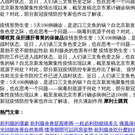
入战时状态。近日，人们谈三文鱼色变之际，也在思考一个问题
北京新发地聚集性疫情出现以来，截至发稿北京市累计确诊病例
处？对此，部分新冠疫情防控专家也作出了解读。
疫情形势生变：5天106例确诊，是进口三文鱼的锅？自北京新
鱼色变之际，也在思考一个问题——病毒到底源于何处？对此
哪裡買
,
保肝護肝養胃的保健品
疫情形势生变：5天106例确诊
战时状态。近日，人们谈三文鱼色变之际，也在思考一个问题—
晨勃不坚不能勃起性欲 前列腺炎的危害有什麼 疫情形势生变：
防控工作已进入战时状态。近日，人们谈三文鱼色变之际，也在
鱼的锅？自北京新发地聚集性疫情出现以来，截至发稿北京市累
底源于何处？对此，部分新冠疫情防控专家也作出了解读。 疫情
当前北京全市防控工作已进入战时状态。近日，人们谈三文鱼
变：5天106例确诊，是进口三文鱼的锅？自北京新发地聚集性
际，也在思考一个问题——病毒到底源于何处？对此，部分新冠
集性疫情出现以来，截至发稿北京市累计确诊病例已达106例
新冠疫情防控专家也作出了解读。 持久液副作用
犀利士購買
熱門文章：
前列腺的壞處
前列腺炎會屁股疼嗎
一粒必利劲能搞多久
痛風保
光頭能改善自然卷嗎
懷孕期間可以同房姿勢
前列腺炎吃什麼好