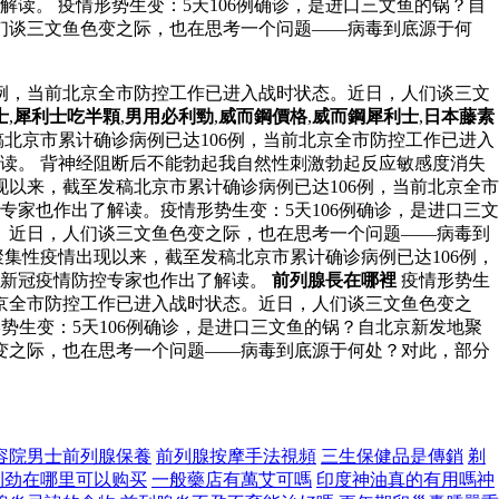
读。 疫情形势生变：5天106例确诊，是进口三文鱼的锅？自
们谈三文鱼色变之际，也在思考一个问题——病毒到底源于何
6例，当前北京全市防控工作已进入战时状态。近日，人们谈三文
士
,
犀利士吃半顆
,
男用必利勁
,
威而鋼價格
,
威而鋼犀利士
,
日本藤素
稿北京市累计确诊病例已达106例，当前北京全市防控工作已进入
读。 背神经阻断后不能勃起我自然性刺激勃起反应敏感度消失
现以来，截至发稿北京市累计确诊病例已达106例，当前北京全市
家也作出了解读。疫情形势生变：5天106例确诊，是进口三文
。近日，人们谈三文鱼色变之际，也在思考一个问题——病毒到
聚集性疫情出现以来，截至发稿北京市累计确诊病例已达106例，
分新冠疫情防控专家也作出了解读。
前列腺長在哪裡
疫情形势生
北京全市防控工作已进入战时状态。近日，人们谈三文鱼色变之
势生变：5天106例确诊，是进口三文鱼的锅？自北京新发地聚
变之际，也在思考一个问题——病毒到底源于何处？对此，部分
容院男士前列腺保養
前列腺按摩手法視頻
三生保健品是傳銷
剃
利劲在哪里可以购买
一般藥店有萬艾可嗎
印度神油真的有用嗎祌