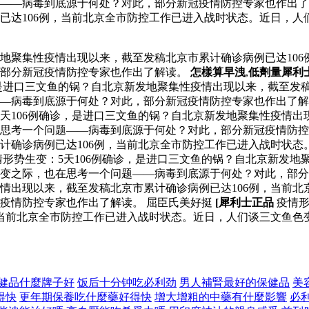
——病毒到底源于何处？对此，部分新冠疫情防控专家也作出了解
已达106例，当前北京全市防控工作已进入战时状态。近日，人
发地聚集性疫情出现以来，截至发稿北京市累计确诊病例已达10
，部分新冠疫情防控专家也作出了解读。
怎樣算早洩
,
低劑量犀利
，是进口三文鱼的锅？自北京新发地聚集性疫情出现以来，截至发
—病毒到底源于何处？对此，部分新冠疫情防控专家也作出了解
5天106例确诊，是进口三文鱼的锅？自北京新发地聚集性疫情出
思考一个问题——病毒到底源于何处？对此，部分新冠疫情防控专
计确诊病例已达106例，当前北京全市防控工作已进入战时状态
形势生变：5天106例确诊，是进口三文鱼的锅？自北京新发地
色变之际，也在思考一个问题——病毒到底源于何处？对此，部
疫情出现以来，截至发稿北京市累计确诊病例已达106例，当前
疫情防控专家也作出了解读。 屈臣氏美好挺
[犀利士正品
疫情形
，当前北京全市防控工作已进入战时状态。近日，人们谈三文鱼色
健品什麼牌子好
饭后十分钟吃必利劲
男人補腎最好的保健品
美
得快
更年期保養吃什麼藥好得快
增大增粗的中藥有什麼影響
必