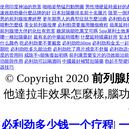
使用印度神油的危害
啪啪姿勢猛烈動態圖
男性增硬延時最好的
速效助勃藥什麼品牌的好
日本壯陽藥排名前十名圖片
陰莖一側
男的前列腺按摩經歷
更年期男人的典型症狀怎麼治療
必利勁在
噴劑怎麼樣
美女前列腺按摩
必利勁需要服用幾個療程
蘋果延時
前列腺增大伴鈣化灶有危害
糖尿病能吃萬艾可嗎
5mg犀利士效
哪一種壯陽藥好
最有名的中藥延時噴劑
什麼延時噴霧好用
安太
什么颜色
吃必利劲要不要戴套
必利劲吃60mg
必利劲和金戈一起
期吃
必利劲吃多久能治愈
必利劲吃了两片感觉不舒服
必利劲适
度的管用吗
戒除手y能恢復如初嗎
前列康普樂安片的功效能治前
功能與作用
必利劲可以喝酒吗
中國最好補腎壯陽藥
勃起不堅硬
器技巧
© Copyright 2020
前列腺
他達拉非效果怎麼樣,腦
必利劲多少钱一个疗程
|